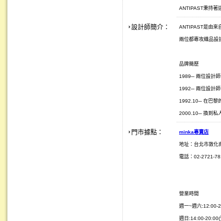
ANTIPAST秉
設計師簡介：
ANTIPAST是由來自
兩位都專攻織品設
品牌簡歷
1989─ 兩位設計師一
1992─ 兩位設計師
1992.10─ 在巴黎的
2000.10─ 換
門市據點：
minka
專賣店
地址：台北市敦化
電話：02-2721-781
營業時間
週一~週六:12:00-2
週日:14:00-20:0