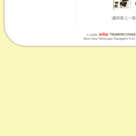
[最前頁/上一頁
© 2009
Best view Netscape Navigator 6.0+ o