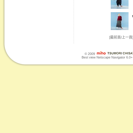
[最前頁/上一頁
© 2009
Best view Netscape Navigator 6.0+ o