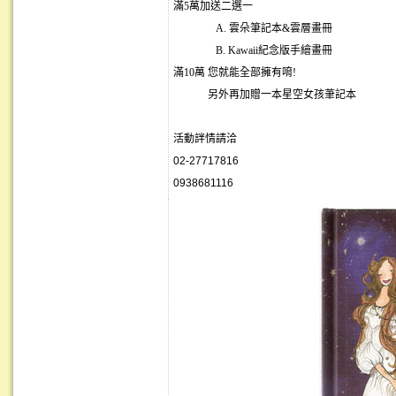
滿5萬加送二選一
A. 雲朵筆記本&雲層畫冊
B. Kawaii紀念版手繪畫冊
滿10萬 您就能全部擁有唷!
另外再加贈一本星空女孩茟記本
活動詊情請洽
02-27717816
0938681116