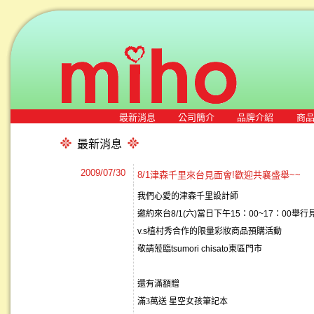
最新消息
公司簡介
品牌介紹
商
最新消息
2009/07/30
8/1津森千里來台見面會!歡迎共襄盛舉~~
我們心愛的津森千里設計師
邀約來台
8/1(
六
)
當日下午
15
：
00~17
：
00
舉行
v.s
植村秀合作的限量彩妝商品預購活動
敬請蒞臨
tsumori chisato
東區門市
還有滿額贈
滿3萬送 星空女孩筆記本