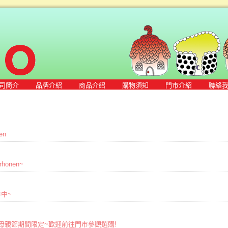
司簡介
品牌介紹
商品介紹
購物須知
門市介紹
聯絡
en
honen~
市中~
O歡慶母親節期間限定~歡迎前往門市參觀選購!