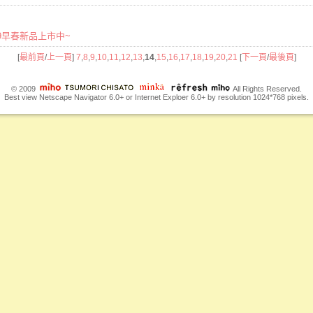
2019早春新品上市中~
[
最前頁
/
上一頁
]
7
,
8
,
9
,
10
,
11
,
12
,
13
,
14
,
15
,
16
,
17
,
18
,
19
,
20
,
21
[
下一頁
/
最後頁
]
© 2009
All Rights Reserved.
Best view Netscape Navigator 6.0+ or Internet Exploer 6.0+ by resolution 1024*768 pixels.