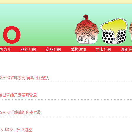
司簡介
品牌介紹
商品介紹
購物須知
門市介紹
聯絡
HISATO貓咪系列 再現可愛魅力
裝 帶出童話元素展可愛風
HISATO手繪藝術俏皮春裝
美麗佳人 NOV - 異國遊歷