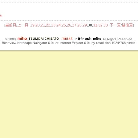
＊
[
最前頁
/
上一頁
]
19
,
20
,
21
,
22
,
23
,
24
,
25
,
26
,
27
,
28
,
29
,
30
,
31
,
32
,
33
[
下一頁
/
最後頁
]
© 2009
All Rights Reserved.
Best view Netscape Navigator 6.0+ or Internet Exploer 6.0+ by resolution 1024*768 pixels.