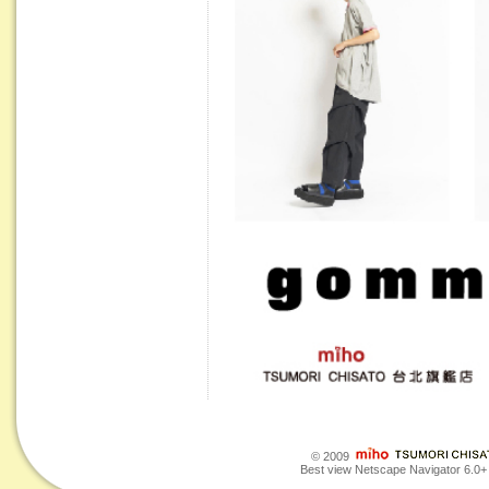
© 2009
Best view Netscape Navigator 6.0+ o