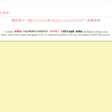
品上市中~
[
最前頁
/
上一頁
]
1
,
2
,
3
,
4
,
5
,
6
,
7
,
8
,
9
,
10
,
11
,
12
,
13
,
14
,
15
[
下一頁
/
最後頁
]
© 2009
All Rights Reserved.
Best view Netscape Navigator 6.0+ or Internet Exploer 6.0+ by resolution 1024*768 pixels.