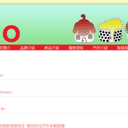
司簡介
品牌介紹
商品介紹
購物須知
門市介紹
聯絡
en
honen~
市中~
O歡慶母親節期間限定~歡迎前往門市參觀選購!