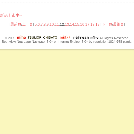
初秋新品上市中~
[
最前頁
/
上一頁
]
5
,
6
,
7
,
8
,
9
,
10
,
11
,
12
,
13
,
14
,
15
,
16
,
17
,
18
,
19
[
下一頁
/
最後頁
]
© 2009
All Rights Reserved.
Best view Netscape Navigator 6.0+ or Internet Exploer 6.0+ by resolution 1024*768 pixels.