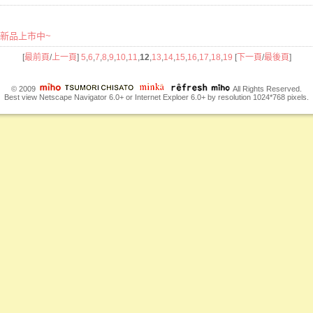
初秋新品上市中~
[
最前頁
/
上一頁
]
5
,
6
,
7
,
8
,
9
,
10
,
11
,
12
,
13
,
14
,
15
,
16
,
17
,
18
,
19
[
下一頁
/
最後頁
]
© 2009
All Rights Reserved.
Best view Netscape Navigator 6.0+ or Internet Exploer 6.0+ by resolution 1024*768 pixels.