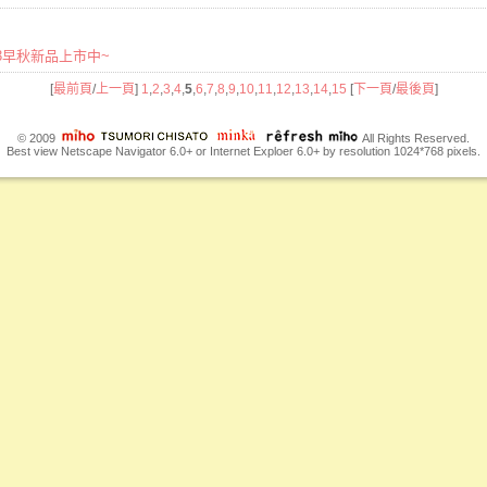
2023早秋新品上市中~
[
最前頁
/
上一頁
]
1
,
2
,
3
,
4
,
5
,
6
,
7
,
8
,
9
,
10
,
11
,
12
,
13
,
14
,
15
[
下一頁
/
最後頁
]
© 2009
All Rights Reserved.
Best view Netscape Navigator 6.0+ or Internet Exploer 6.0+ by resolution 1024*768 pixels.