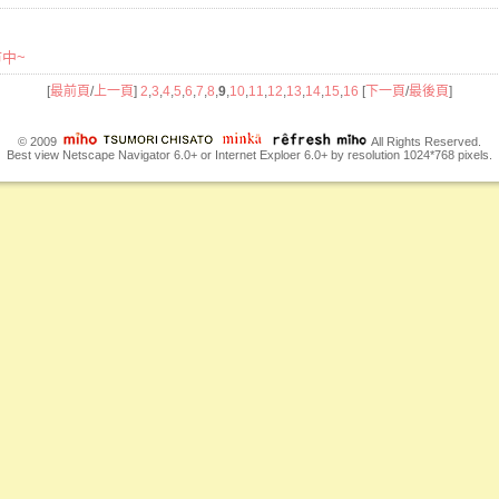
市中~
[
最前頁
/
上一頁
]
2
,
3
,
4
,
5
,
6
,
7
,
8
,
9
,
10
,
11
,
12
,
13
,
14
,
15
,
16
[
下一頁
/
最後頁
]
© 2009
All Rights Reserved.
Best view Netscape Navigator 6.0+ or Internet Exploer 6.0+ by resolution 1024*768 pixels.