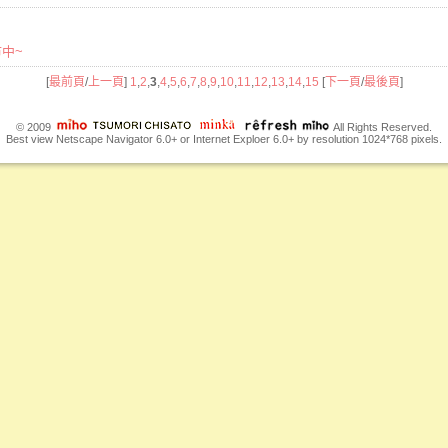
市中~
[
最前頁
/
上一頁
]
1
,
2
,
3
,
4
,
5
,
6
,
7
,
8
,
9
,
10
,
11
,
12
,
13
,
14
,
15
[
下一頁
/
最後頁
]
© 2009
All Rights Reserved.
Best view Netscape Navigator 6.0+ or Internet Exploer 6.0+ by resolution 1024*768 pixels.