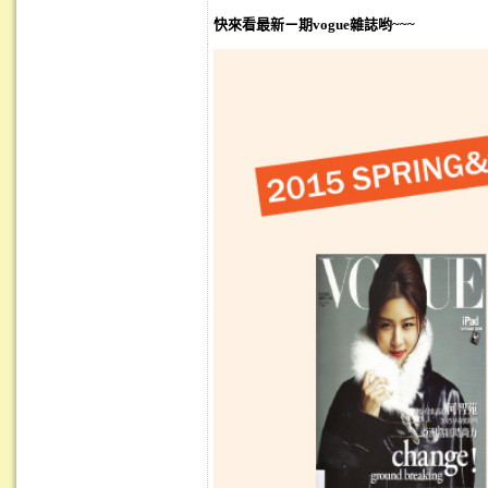
快來看最新ㄧ期vogue雜誌哟~~~