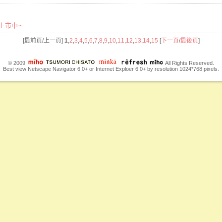
品上市中~
[最前頁/上一頁]
1
,
2
,
3
,
4
,
5
,
6
,
7
,
8
,
9
,
10
,
11
,
12
,
13
,
14
,
15
[
下一頁
/
最後頁
]
© 2009
All Rights Reserved.
Best view Netscape Navigator 6.0+ or Internet Exploer 6.0+ by resolution 1024*768 pixels.