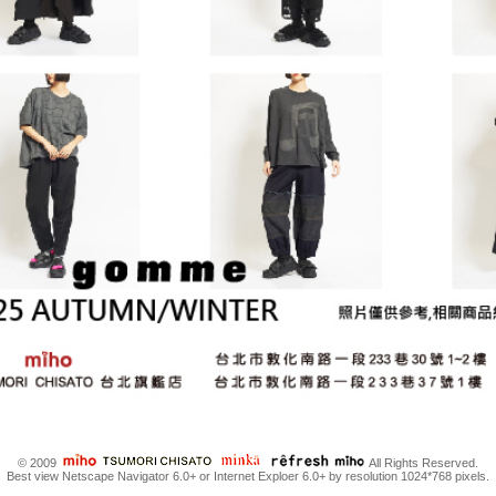
© 2009
All Rights Reserved.
Best view Netscape Navigator 6.0+ or Internet Exploer 6.0+ by resolution 1024*768 pixels.