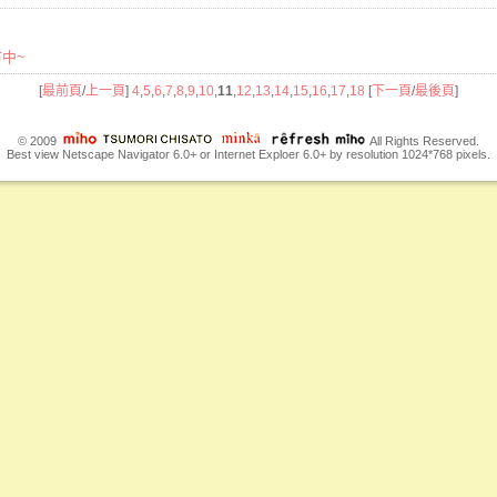
市中~
[
最前頁
/
上一頁
]
4
,
5
,
6
,
7
,
8
,
9
,
10
,
11
,
12
,
13
,
14
,
15
,
16
,
17
,
18
[
下一頁
/
最後頁
]
© 2009
All Rights Reserved.
Best view Netscape Navigator 6.0+ or Internet Exploer 6.0+ by resolution 1024*768 pixels.