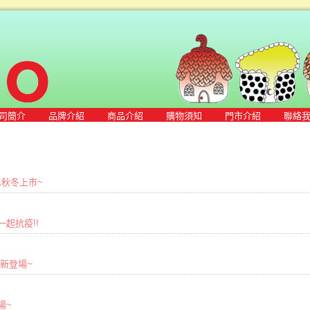
司簡介
品牌介紹
商品介紹
購物須知
門市介紹
聯絡
021秋冬上市~
您一起抗疫!!
商品新登場~
場~