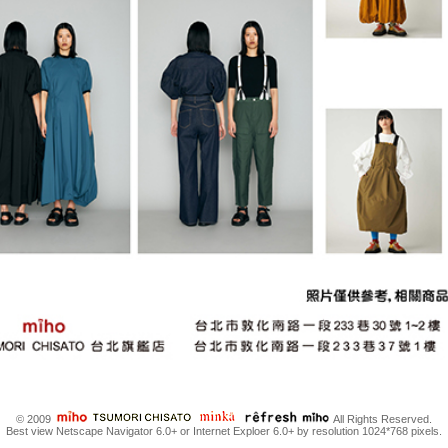
© 2009
All Rights Reserved.
Best view Netscape Navigator 6.0+ or Internet Exploer 6.0+ by resolution 1024*768 pixels.