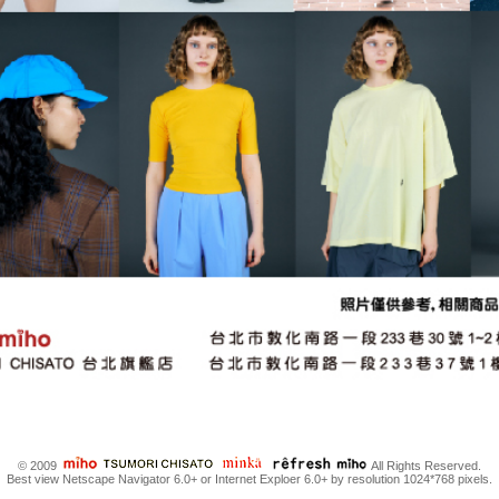
© 2009
All Rights Reserved.
Best view Netscape Navigator 6.0+ or Internet Exploer 6.0+ by resolution 1024*768 pixels.