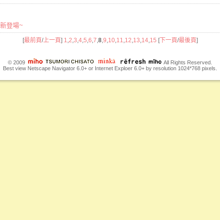
商品新登場~
[
最前頁
/
上一頁
]
1
,
2
,
3
,
4
,
5
,
6
,
7
,
8
,
9
,
10
,
11
,
12
,
13
,
14
,
15
[
下一頁
/
最後頁
]
© 2009
All Rights Reserved.
Best view Netscape Navigator 6.0+ or Internet Exploer 6.0+ by resolution 1024*768 pixels.