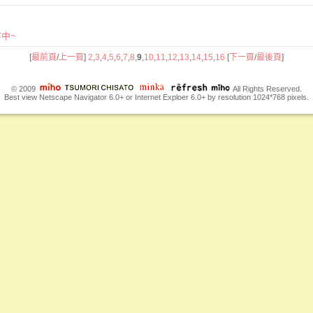
市中~
[
最前頁
/
上一頁
]
2
,
3
,
4
,
5
,
6
,
7
,
8
,
9
,
10
,
11
,
12
,
13
,
14
,
15
,
16
[
下一頁
/
最後頁
]
© 2009
All Rights Reserved.
Best view Netscape Navigator 6.0+ or Internet Exploer 6.0+ by resolution 1024*768 pixels.