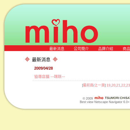
最新消息
公司簡介
品牌介紹
商
最新消息
2009/04/28
協尋店貓 ---咪咪---
[
最前頁
/
上一頁
]
19
,
20
,
21
,
22
,
2
© 2009
Best view Netscape Navigator 6.0+ o