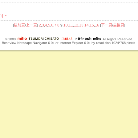
市中~
[
最前頁
/
上一頁
]
2
,
3
,
4
,
5
,
6
,
7
,
8
,
9
,
10
,
11
,
12
,
13
,
14
,
15
,
16
[
下一頁
/
最後頁
]
© 2009
All Rights Reserved.
Best view Netscape Navigator 6.0+ or Internet Exploer 6.0+ by resolution 1024*768 pixels.