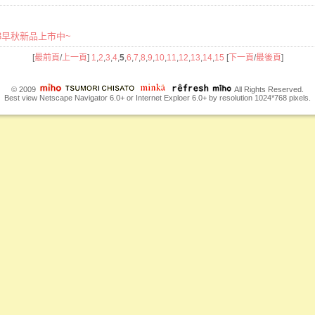
2023早秋新品上市中~
[
最前頁
/
上一頁
]
1
,
2
,
3
,
4
,
5
,
6
,
7
,
8
,
9
,
10
,
11
,
12
,
13
,
14
,
15
[
下一頁
/
最後頁
]
© 2009
All Rights Reserved.
Best view Netscape Navigator 6.0+ or Internet Exploer 6.0+ by resolution 1024*768 pixels.