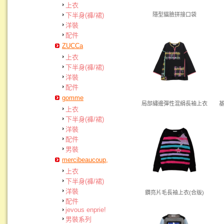
上衣
下半身(褲/裙)
隱型貓臉拼接口袋
洋裝
配件
ZUCCa
上衣
下半身(褲/裙)
洋裝
配件
gomme
局部繡邊彈性混絹長袖上衣
上衣
下半身(褲/裙)
洋裝
配件
男裝
mercibeaucoup,
上衣
下半身(褲/裙)
洋裝
鑽亮片毛長袖上衣(合版)
配件
jevous enprie!
男裝系列