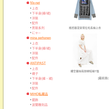
N'e-net
上衣
下半身(褲/裙)
洋裝
配件
男裝系列
搖控器混安哥拉毛長袖上衣
にゃ─
mina perhonen
上衣
下半身(褲/裙)
洋裝
配件
ANTIPAST
上衣
縷空蕾絲局部綿短袖T恤
襪子
[最前頁
下半身(褲、裙)
洋裝
配件
MIHO私藏品
擺飾
波蘭雕刻品