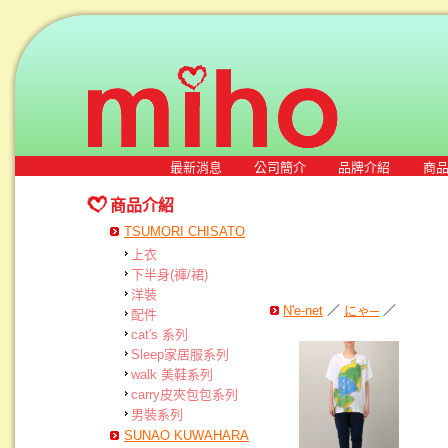
最新消息
公司簡介
品牌介紹
商
商品介紹
TSUMORI CHISATO
上衣
下半身(褲/裙)
洋裝
N'e-net
／
にゃ─
／
配件
cat's 系列
Sleep家居服系列
walk 美鞋系列
carry皮夾包包系列
男裝系列
SUNAO KUWAHARA