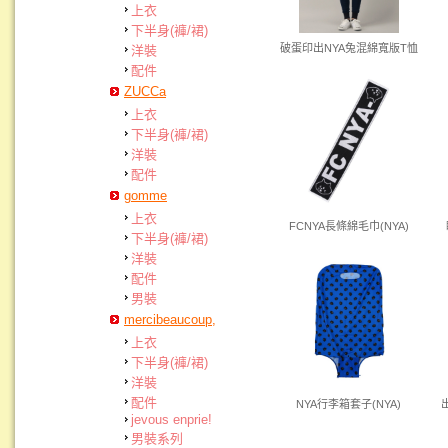
上衣
下半身(褲/裙)
破蛋印出NYA兔混綿寬版T恤
洋裝
配件
ZUCCa
上衣
下半身(褲/裙)
洋裝
配件
gomme
上衣
FCNYA長條綿毛巾(NYA)
下半身(褲/裙)
洋裝
配件
男裝
mercibeaucoup,
上衣
下半身(褲/裙)
洋裝
配件
NYA行李箱套子(NYA)
jevous enprie!
男裝系列