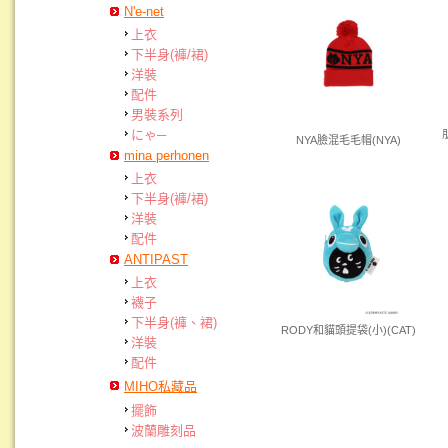
N'e-net
上衣
下半身(褲/裙)
洋裝
配件
男裝系列
にゃ─
NYA臉混毛毛帽(NYA)
mina perhonen
上衣
下半身(褲/裙)
洋裝
配件
ANTIPAST
上衣
襪子
下半身(褲、裙)
RODY和貓頭提袋(小)(CAT)
洋裝
配件
MIHO私藏品
擺飾
波蘭雕刻品