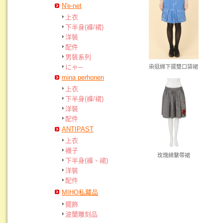
N'e-net
上衣
下半身(褲/裙)
洋裝
配件
男裝系列
にゃ─
染挺綿下擺雙口袋裙
mina perhonen
上衣
下半身(褲/裙)
洋裝
配件
ANTIPAST
上衣
襪子
玫瑰綿繫帶裙
下半身(褲、裙)
洋裝
配件
MIHO私藏品
擺飾
波蘭雕刻品