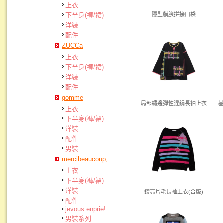
上衣
下半身(褲/裙)
隱型貓臉拼接口袋
洋裝
配件
ZUCCa
上衣
下半身(褲/裙)
洋裝
配件
gomme
局部繡邊彈性混絹長袖上衣
上衣
下半身(褲/裙)
洋裝
配件
男裝
mercibeaucoup,
上衣
下半身(褲/裙)
洋裝
鑽亮片毛長袖上衣(合版)
配件
jevous enprie!
男裝系列