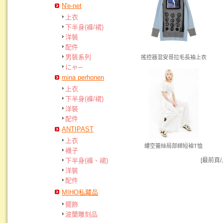
N'e-net
上衣
下半身(褲/裙)
洋裝
配件
男裝系列
搖控器混安哥拉毛長袖上衣
にゃ─
mina perhonen
上衣
下半身(褲/裙)
洋裝
配件
ANTIPAST
上衣
縷空蕾絲局部綿短袖T恤
襪子
[最前頁
下半身(褲、裙)
洋裝
配件
MIHO私藏品
擺飾
波蘭雕刻品