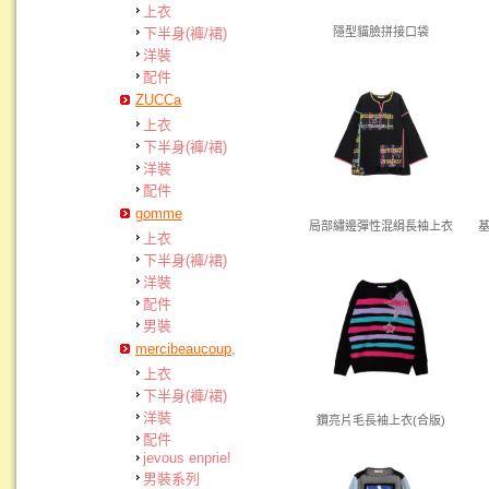
上衣
下半身(褲/裙)
隱型貓臉拼接口袋
洋裝
配件
ZUCCa
上衣
下半身(褲/裙)
洋裝
配件
gomme
局部繡邊彈性混絹長袖上衣
上衣
下半身(褲/裙)
洋裝
配件
男裝
mercibeaucoup,
上衣
下半身(褲/裙)
洋裝
鑽亮片毛長袖上衣(合版)
配件
jevous enprie!
男裝系列