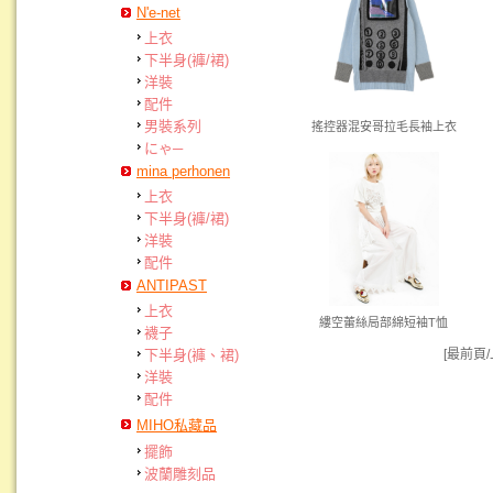
N'e-net
上衣
下半身(褲/裙)
洋裝
配件
男裝系列
搖控器混安哥拉毛長袖上衣
にゃ─
mina perhonen
上衣
下半身(褲/裙)
洋裝
配件
ANTIPAST
上衣
縷空蕾絲局部綿短袖T恤
襪子
[最前頁
下半身(褲、裙)
洋裝
配件
MIHO私藏品
擺飾
波蘭雕刻品