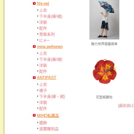
N'e-net
上衣
下半身(褲/裙)
洋裝
配件
男裝系列
にゃ─
魅力世界摺疊雨傘
mina perhonen
上衣
下半身(褲/裙)
洋裝
配件
ANTIPAST
上衣
襪子
下半身(褲、裙)
花型紙藤包
洋裝
[
最前頁
/
配件
MIHO私藏品
擺飾
波蘭雕刻品