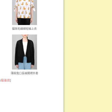
貓咪毛線綿短袖上衣
薄麻寬口長袖開襟外套
頁
/
最後頁
]