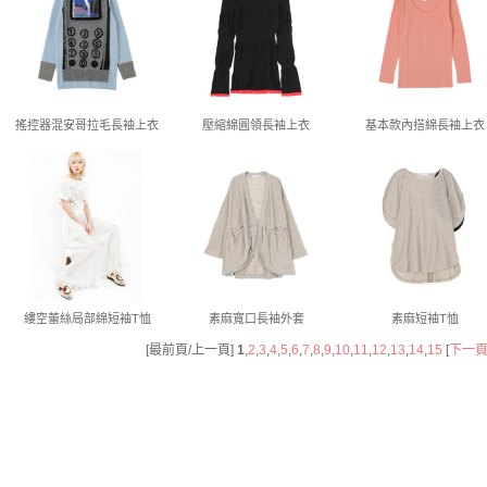
搖控器混安哥拉毛長袖上衣
壓縮綿圓領長袖上衣
基本款內搭綿長袖上衣
縷空蕾絲局部綿短袖T恤
素麻寬口長袖外套
素麻短袖T恤
[最前頁/上一頁]
1
,
2
,
3
,
4
,
5
,
6
,
7
,
8
,
9
,
10
,
11
,
12
,
13
,
14
,
15
[
下一