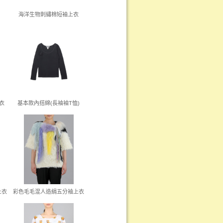
海洋生物刺繡棉短袖上衣
衣
基本款內搭綿(長袖袖T恤)
上衣
彩色毛毛混人造絹五分袖上衣