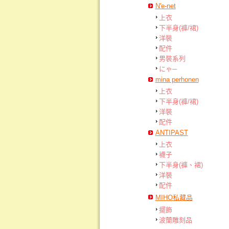
N'e-net
上衣
下半身(褲/裙)
洋裝
配件
男裝系列
にゃ─
mina perhonen
上衣
下半身(褲/裙)
洋裝
配件
ANTIPAST
上衣
襪子
下半身(褲、裙)
洋裝
配件
MIHO私藏品
擺飾
波蘭雕刻品