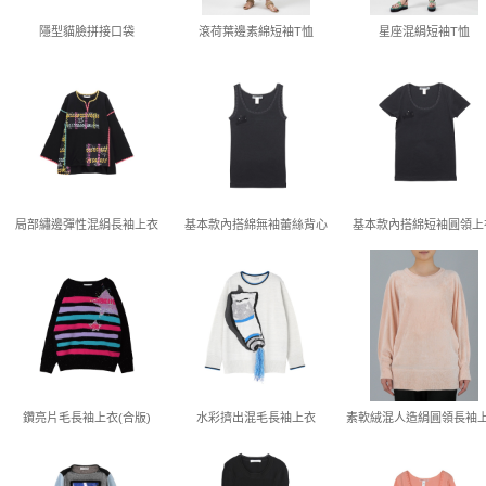
隱型貓臉拼接口袋
滾荷葉邊素綿短袖T恤
星座混絹短袖T恤
局部繡邊彈性混絹長袖上衣
基本款內搭綿無袖蕾絲背心
基本款內搭綿短袖圓領上
鑽亮片毛長袖上衣(合版)
水彩擠出混毛長袖上衣
素軟絨混人造絹圓領長袖