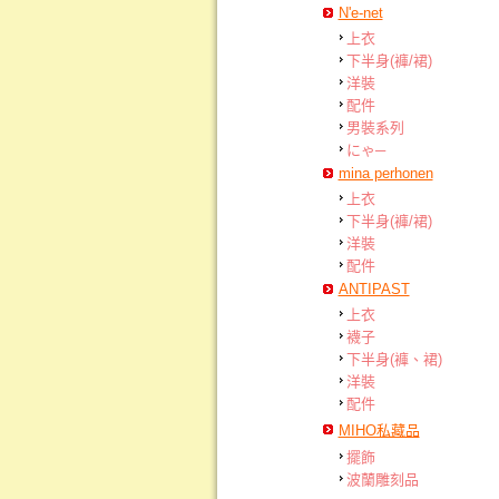
N'e-net
上衣
下半身(褲/裙)
洋裝
配件
男裝系列
にゃ─
mina perhonen
上衣
下半身(褲/裙)
洋裝
配件
ANTIPAST
上衣
襪子
下半身(褲、裙)
洋裝
配件
MIHO私藏品
擺飾
波蘭雕刻品