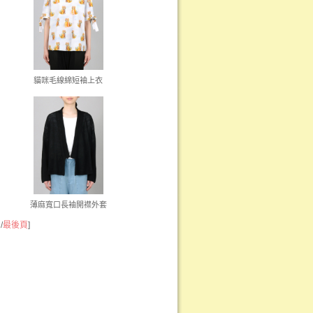
貓咪毛線綿短袖上衣
薄麻寬口長袖開襟外套
頁
/
最後頁
]