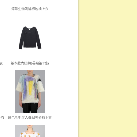
海洋生物刺繡棉短袖上衣
衣
基本款內搭綿(長袖袖T恤)
上衣
彩色毛毛混人造絹五分袖上衣