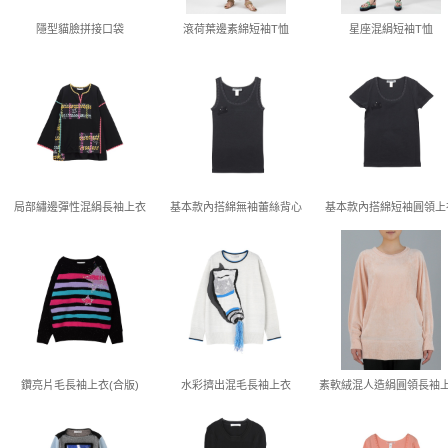
隱型貓臉拼接口袋
滾荷葉邊素綿短袖T恤
星座混絹短袖T恤
局部繡邊彈性混絹長袖上衣
基本款內搭綿無袖蕾絲背心
基本款內搭綿短袖圓領上
鑽亮片毛長袖上衣(合版)
水彩擠出混毛長袖上衣
素軟絨混人造絹圓領長袖