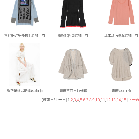
搖控器混安哥拉毛長袖上衣
壓縮綿圓領長袖上衣
基本款內搭綿長袖上衣
縷空蕾絲局部綿短袖T恤
素麻寬口長袖外套
素麻短袖T恤
[最前頁/上一頁]
1
,
2
,
3
,
4
,
5
,
6
,
7
,
8
,
9
,
10
,
11
,
12
,
13
,
14
,
15
[
下一