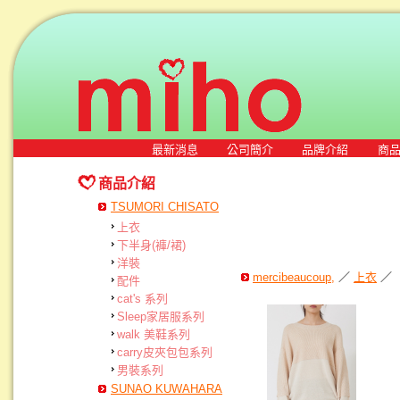
最新消息
公司簡介
品牌介紹
商
商品介紹
TSUMORI CHISATO
上衣
下半身(褲/裙)
洋裝
mercibeaucoup,
／
上衣
／
配件
cat's 系列
Sleep家居服系列
walk 美鞋系列
carry皮夾包包系列
男裝系列
SUNAO KUWAHARA