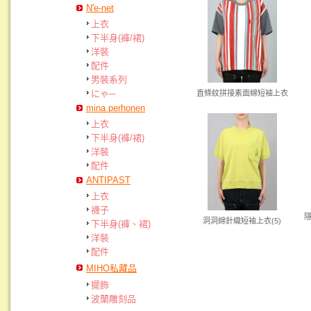
N'e-net
上衣
下半身(褲/裙)
洋裝
配件
男裝系列
にゃ─
直條紋拼接素面綿短袖上衣
mina perhonen
上衣
下半身(褲/裙)
洋裝
配件
ANTIPAST
上衣
襪子
洞洞綿針織短袖上衣(5)
下半身(褲、裙)
洋裝
配件
MIHO私藏品
擺飾
波蘭雕刻品