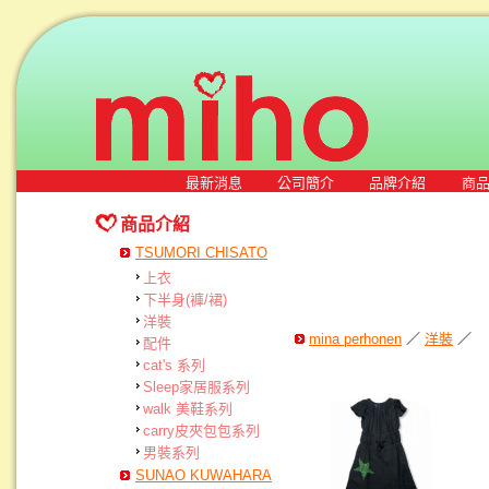
最新消息
公司簡介
品牌介紹
商
商品介紹
TSUMORI CHISATO
上衣
下半身(褲/裙)
洋裝
mina perhonen
／
洋裝
／
配件
cat's 系列
Sleep家居服系列
walk 美鞋系列
carry皮夾包包系列
男裝系列
SUNAO KUWAHARA