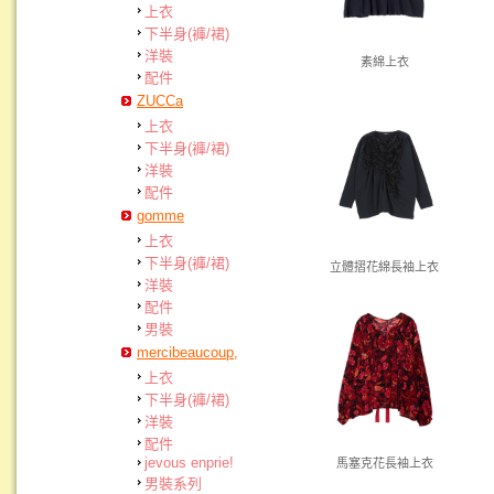
上衣
下半身(褲/裙)
洋裝
素綿上衣
配件
ZUCCa
上衣
下半身(褲/裙)
洋裝
配件
gomme
上衣
下半身(褲/裙)
立體摺花綿長袖上衣
洋裝
配件
男裝
mercibeaucoup,
上衣
下半身(褲/裙)
洋裝
配件
jevous enprie!
馬塞克花長袖上衣
男裝系列