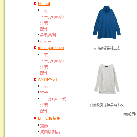
N'e-net
上衣
下半身(褲/裙)
洋裝
配件
男裝系列
にゃ─
mina perhonen
素毛高領長袖上衣
上衣
下半身(褲/裙)
洋裝
配件
ANTIPAST
上衣
襪子
下半身(褲、裙)
洋裝
針織紋薄毛綿長袖上衣
配件
[最前頁
MIHO私藏品
擺飾
波蘭雕刻品