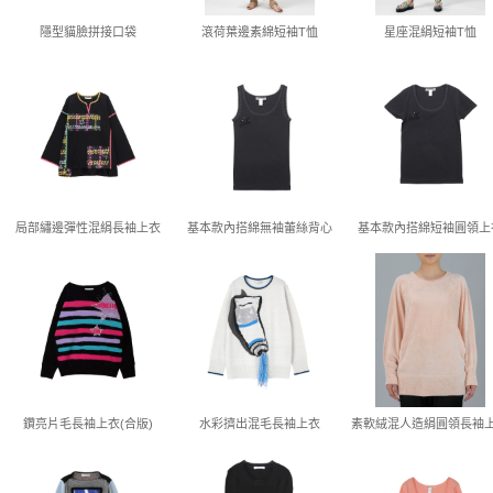
隱型貓臉拼接口袋
滾荷葉邊素綿短袖T恤
星座混絹短袖T恤
局部繡邊彈性混絹長袖上衣
基本款內搭綿無袖蕾絲背心
基本款內搭綿短袖圓領上
鑽亮片毛長袖上衣(合版)
水彩擠出混毛長袖上衣
素軟絨混人造絹圓領長袖