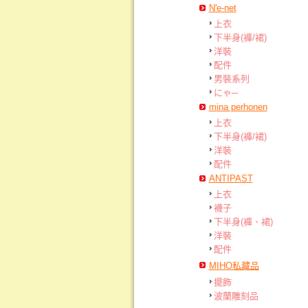
N'e-net
上衣
下半身(褲/裙)
洋裝
配件
男裝系列
にゃ─
mina perhonen
上衣
下半身(褲/裙)
洋裝
配件
ANTIPAST
上衣
襪子
下半身(褲、裙)
洋裝
配件
MIHO私藏品
擺飾
波蘭雕刻品