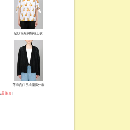
貓咪毛線綿短袖上衣
薄麻寬口長袖開襟外套
頁
/
最後頁
]