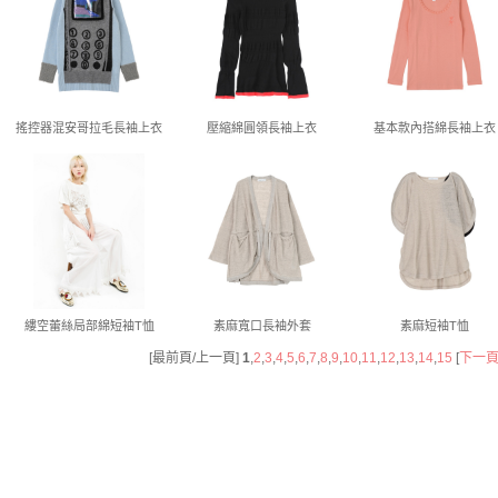
搖控器混安哥拉毛長袖上衣
壓縮綿圓領長袖上衣
基本款內搭綿長袖上衣
縷空蕾絲局部綿短袖T恤
素麻寬口長袖外套
素麻短袖T恤
[最前頁/上一頁]
1
,
2
,
3
,
4
,
5
,
6
,
7
,
8
,
9
,
10
,
11
,
12
,
13
,
14
,
15
[
下一