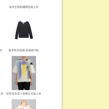
海洋生物刺繡棉短袖上衣
衣
基本款內搭綿(長袖袖T恤)
上衣
彩色毛毛混人造絹五分袖上衣