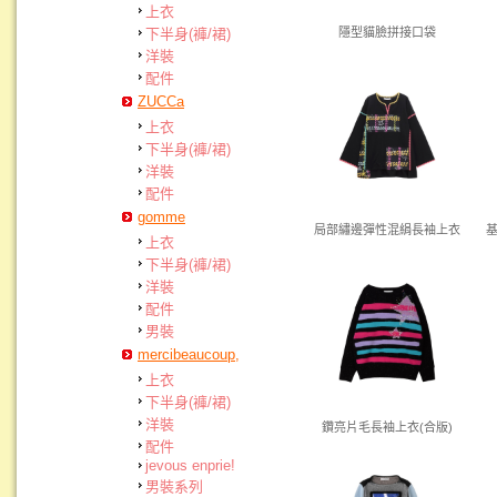
上衣
下半身(褲/裙)
隱型貓臉拼接口袋
洋裝
配件
ZUCCa
上衣
下半身(褲/裙)
洋裝
配件
gomme
局部繡邊彈性混絹長袖上衣
上衣
下半身(褲/裙)
洋裝
配件
男裝
mercibeaucoup,
上衣
下半身(褲/裙)
洋裝
鑽亮片毛長袖上衣(合版)
配件
jevous enprie!
男裝系列