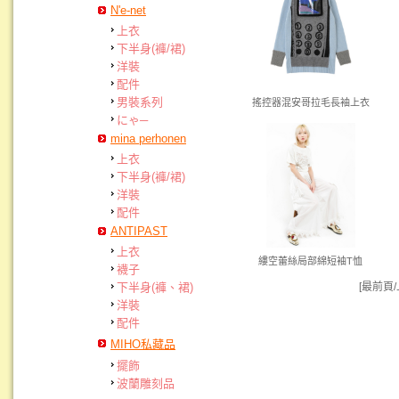
N'e-net
上衣
下半身(褲/裙)
洋裝
配件
男裝系列
搖控器混安哥拉毛長袖上衣
にゃ─
mina perhonen
上衣
下半身(褲/裙)
洋裝
配件
ANTIPAST
上衣
縷空蕾絲局部綿短袖T恤
襪子
[最前頁
下半身(褲、裙)
洋裝
配件
MIHO私藏品
擺飾
波蘭雕刻品