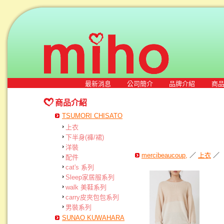
最新消息
公司簡介
品牌介紹
商
商品介紹
TSUMORI CHISATO
上衣
下半身(褲/裙)
洋裝
mercibeaucoup,
／
上衣
／
配件
cat's 系列
Sleep家居服系列
walk 美鞋系列
carry皮夾包包系列
男裝系列
SUNAO KUWAHARA