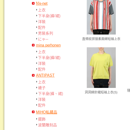
N'e-net
上衣
下半身(褲/裙)
洋裝
配件
男裝系列
にゃ─
直條紋拼接素面綿短袖上衣
mina perhonen
上衣
下半身(褲/裙)
洋裝
配件
ANTIPAST
上衣
襪子
洞洞綿針織短袖上衣(5)
下半身(褲、裙)
洋裝
配件
MIHO私藏品
擺飾
波蘭雕刻品