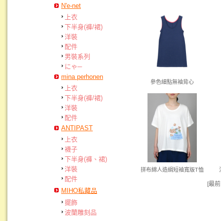
N'e-net
上衣
下半身(褲/裙)
洋裝
配件
男裝系列
にゃ─
mina perhonen
參色細點無袖背心
上衣
下半身(褲/裙)
洋裝
配件
ANTIPAST
上衣
襪子
下半身(褲、裙)
洋裝
拼布綿人造絹短袖寬版T恤
配件
[最前
MIHO私藏品
擺飾
波蘭雕刻品