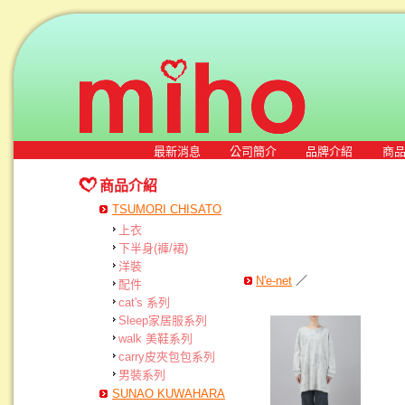
最新消息
公司簡介
品牌介紹
商
商品介紹
TSUMORI CHISATO
上衣
下半身(褲/裙)
洋裝
N'e-net
／
配件
cat's 系列
Sleep家居服系列
walk 美鞋系列
carry皮夾包包系列
男裝系列
SUNAO KUWAHARA