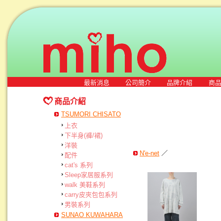
最新消息
公司簡介
品牌介紹
商
商品介紹
TSUMORI CHISATO
上衣
下半身(褲/裙)
洋裝
N'e-net
／
配件
cat's 系列
Sleep家居服系列
walk 美鞋系列
carry皮夾包包系列
男裝系列
SUNAO KUWAHARA