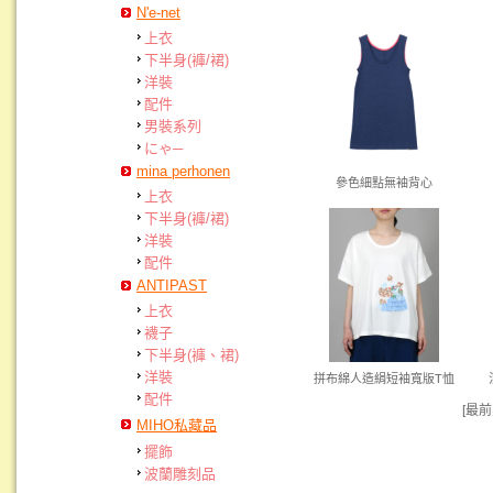
N'e-net
上衣
下半身(褲/裙)
洋裝
配件
男裝系列
にゃ─
mina perhonen
參色細點無袖背心
上衣
下半身(褲/裙)
洋裝
配件
ANTIPAST
上衣
襪子
下半身(褲、裙)
洋裝
拼布綿人造絹短袖寬版T恤
配件
[最前
MIHO私藏品
擺飾
波蘭雕刻品