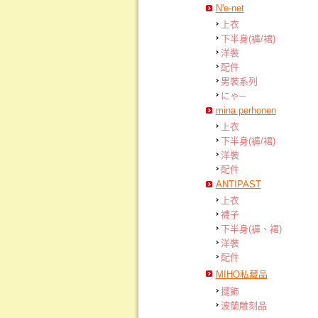
N'e-net
上衣
下半身(褲/裙)
洋裝
配件
男裝系列
にゃ─
mina perhonen
上衣
下半身(褲/裙)
洋裝
配件
ANTIPAST
上衣
襪子
下半身(褲、裙)
洋裝
配件
MIHO私藏品
擺飾
波蘭雕刻品