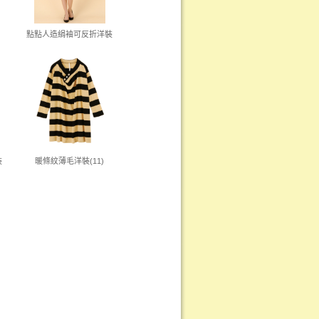
點點人造絹袖可反折洋裝
裝
暖條紋薄毛洋裝(11)