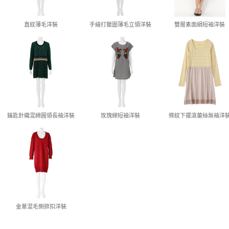
直紋薄毛洋裝
手繪打獵圖薄毛立領洋裝
雙層素面絹短袖洋裝
鑰匙針織混綿圓領長袖洋裝
玫瑰綿短袖洋裝
條紋下擺滾蕾絲無袖洋
金蔥混毛側排扣洋裝