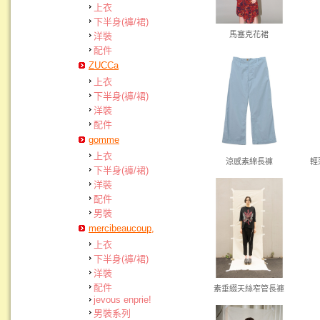
上衣
下半身(褲/裙)
馬塞克花裙
洋裝
配件
ZUCCa
上衣
下半身(褲/裙)
洋裝
配件
gomme
上衣
涼感素綿長褲
輕
下半身(褲/裙)
洋裝
配件
男裝
mercibeaucoup,
上衣
下半身(褲/裙)
洋裝
配件
素垂綴天絲窄管長褲
jevous enprie!
男裝系列