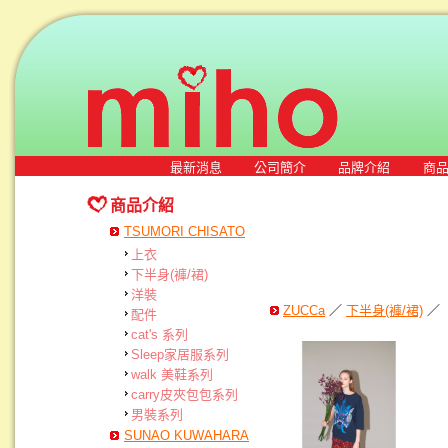
最新消息
公司簡介
品牌介紹
商
商品介紹
TSUMORI CHISATO
上衣
下半身(褲/裙)
洋裝
ZUCCa
／
下半身(褲/裙)
／
配件
cat's 系列
Sleep家居服系列
walk 美鞋系列
carry皮夾包包系列
男裝系列
SUNAO KUWAHARA