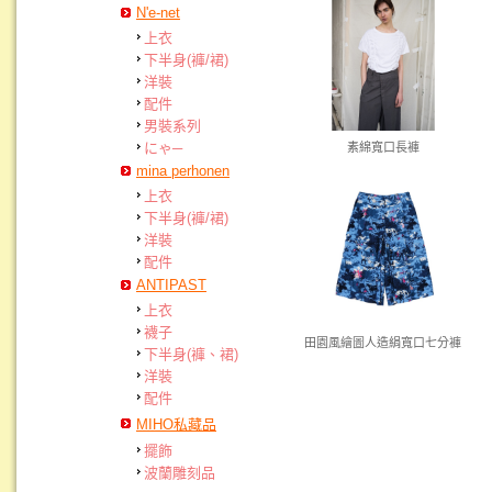
N'e-net
上衣
下半身(褲/裙)
洋裝
配件
男裝系列
にゃ─
素綿寬口長褲
mina perhonen
上衣
下半身(褲/裙)
洋裝
配件
ANTIPAST
上衣
襪子
田園風繪圖人造絹寬口七分褲
下半身(褲、裙)
洋裝
配件
MIHO私藏品
擺飾
波蘭雕刻品