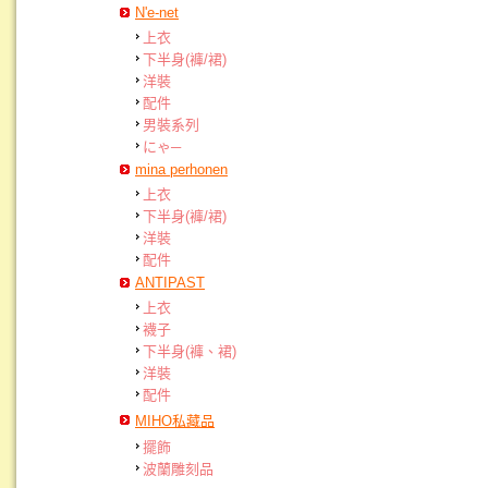
N'e-net
上衣
下半身(褲/裙)
洋裝
配件
男裝系列
にゃ─
mina perhonen
上衣
下半身(褲/裙)
洋裝
配件
ANTIPAST
上衣
襪子
下半身(褲、裙)
洋裝
配件
MIHO私藏品
擺飾
波蘭雕刻品