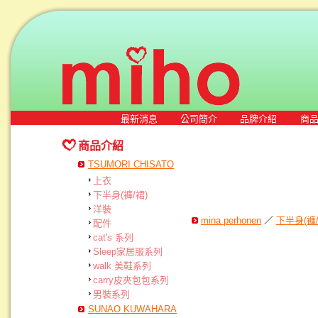
最新消息
公司簡介
品牌介紹
商
商品介紹
TSUMORI CHISATO
上衣
下半身(褲/裙)
洋裝
mina perhonen
／
下半身(褲/
配件
cat's 系列
Sleep家居服系列
walk 美鞋系列
carry皮夾包包系列
男裝系列
SUNAO KUWAHARA