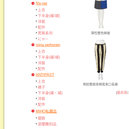
N'e-net
上衣
下半身(褲/裙)
洋裝
配件
男裝系列
彈性雙色綿裙
にゃ─
mina perhonen
上衣
下半身(褲/裙)
洋裝
配件
ANTIPAST
上衣
條紋雙面穿綿寬束口長褲
襪子
[
最前頁
/
下半身(褲、裙)
洋裝
配件
MIHO私藏品
擺飾
波蘭雕刻品