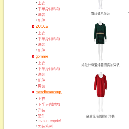
上衣
下半身(褲/裙)
直紋薄毛洋裝
洋裝
配件
ZUCCa
上衣
下半身(褲/裙)
洋裝
配件
gomme
上衣
鑰匙針織混綿圓領長袖洋裝
下半身(褲/裙)
洋裝
配件
男裝
mercibeaucoup,
上衣
下半身(褲/裙)
洋裝
配件
金蔥混毛側排扣洋裝
jevous enprie!
男裝系列