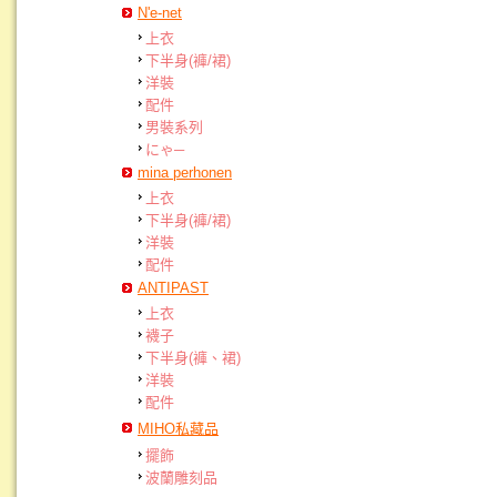
N'e-net
上衣
下半身(褲/裙)
洋裝
配件
男裝系列
にゃ─
mina perhonen
上衣
下半身(褲/裙)
洋裝
配件
ANTIPAST
上衣
襪子
下半身(褲、裙)
洋裝
配件
MIHO私藏品
擺飾
波蘭雕刻品