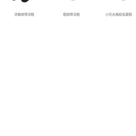
流蘇綁帶涼鞋
粗綁帶涼鞋
小花水格紋低跟鞋