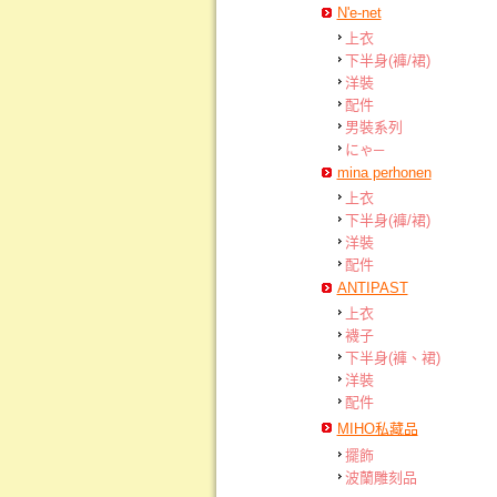
N'e-net
上衣
下半身(褲/裙)
洋裝
配件
男裝系列
にゃ─
mina perhonen
上衣
下半身(褲/裙)
洋裝
配件
ANTIPAST
上衣
襪子
下半身(褲、裙)
洋裝
配件
MIHO私藏品
擺飾
波蘭雕刻品