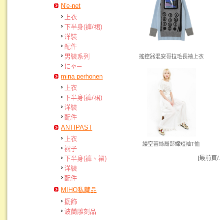
N'e-net
上衣
下半身(褲/裙)
洋裝
配件
男裝系列
搖控器混安哥拉毛長袖上衣
にゃ─
mina perhonen
上衣
下半身(褲/裙)
洋裝
配件
ANTIPAST
上衣
縷空蕾絲局部綿短袖T恤
襪子
[最前頁
下半身(褲、裙)
洋裝
配件
MIHO私藏品
擺飾
波蘭雕刻品