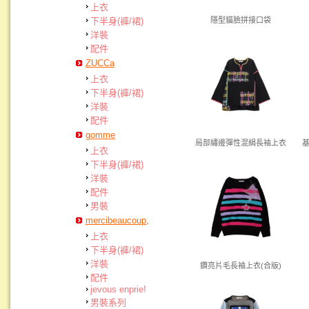
上衣
下半身(褲/裙)
隱型貓臉拼接口袋
洋裝
配件
ZUCCa
上衣
下半身(褲/裙)
洋裝
配件
gomme
局部繡邊彈性混絹長袖上衣
上衣
下半身(褲/裙)
洋裝
配件
男裝
mercibeaucoup,
上衣
下半身(褲/裙)
洋裝
鑽亮片毛長袖上衣(合版)
配件
jevous enprie!
男裝系列