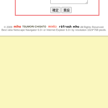
© 2009
All Rights Reserved.
Best view Netscape Navigator 6.0+ or Internet Exploer 6.0+ by resolution 1024*768 pixels.