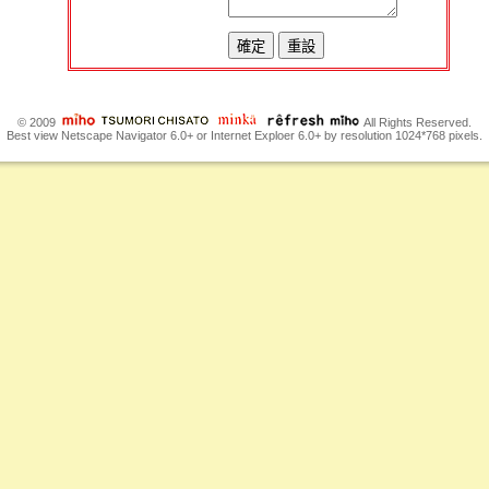
© 2009
All Rights Reserved.
Best view Netscape Navigator 6.0+ or Internet Exploer 6.0+ by resolution 1024*768 pixels.