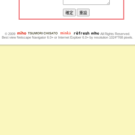
© 2009
All Rights Reserved.
Best view Netscape Navigator 6.0+ or Internet Exploer 6.0+ by resolution 1024*768 pixels.